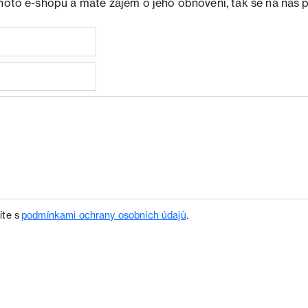
ohoto e-shopu a máte zájem o jeho obnovení, tak se na nás 
íte s
podmínkami ochrany osobních údajů
.