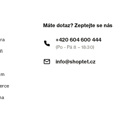
Máte dotaz? Zeptejte se nás
+420 604 600 444
ra
(Po - Pá 8 – 18:30)
ři
info@shoptet.cz
um
erce
na