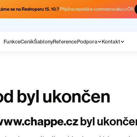
áme se na Reshoperu 15. 10.?
Přijď na největší e-commerce akci v ČR.
Funkce
Ceník
Šablony
Reference
Podpora
Kontakt
d byl ukončen
www.chappe.cz
byl ukonče