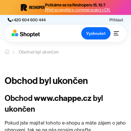
Potkáme se na Reshoperu 15. 10.?
Přijď na největší e-commerce akci v ČR.
+420 604 600 444
Přihlásit
Vyzkoušet
Obchod byl ukončen
Obchod byl ukončen
Obchod
www.chappe.cz
byl
ukončen
Pokud jste majitel tohoto e-shopu a máte zájem o jeho
obnovení, tak se na nás prosím obraťte.